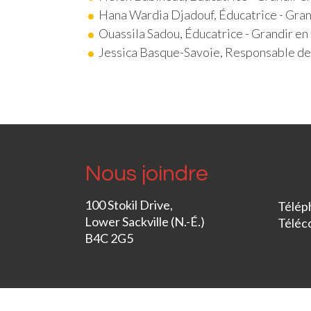
Hana Wardia Djadouf, Éducatrice - Grand
Ouassila Sadou, Éducatrice - Grandir en 
Jessica Basque-Savoie, Responsable de l
Nous joindre
100 Stokil Drive,
Télép
Lower Sackville (N.-É.)
Téléc
B4C 2G5