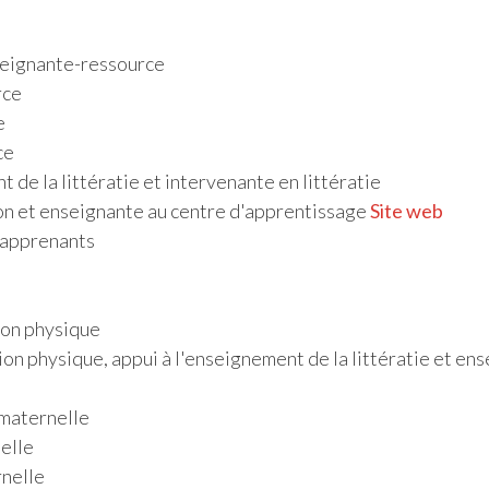
eignante-ressource
rce
e
ce
de la littératie et intervenante en littératie
ion et enseignante au centre d'apprentissage
Site web
 apprenants
ion physique
n physique, appui à l'enseignement de la littératie et en
maternelle
elle
rnelle