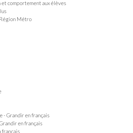
n et comportement aux élèves
lus
 Région Métro
e
e - Grandir en français
Grandir en français
 français