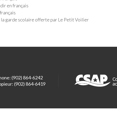
ir en français
français
a garde scolaire offerte par Le Petit Voilier
hone: (902) 864-6242
opieur: (902) 864-6419