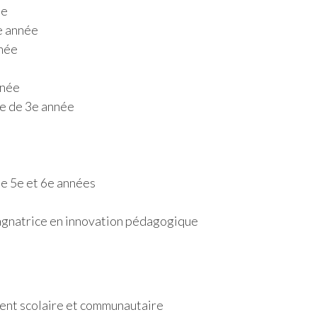
ée
e année
née
nnée
e de 3e année
e 5e et 6e années
agnatrice en innovation pédagogique
nt scolaire et communautaire